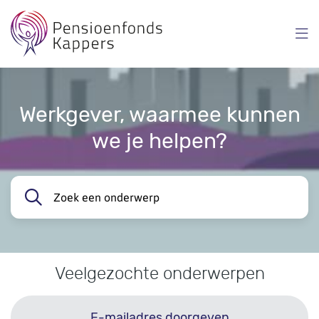
Overslaan
en
naar
inhoud
gaan
Werkgever, waarmee kunnen
we je helpen?
Zoek een onderwerp
Veelgezochte onderwerpen
E-mailadres doorgeven