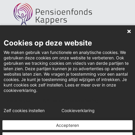
Home
Cookies op deze website
Actueel
We maken gebruik van functionele en analytische cookies. We
gebruiken deze cookies om onze website te verbeteren. Ook
Contact
gebruiken we tracking cookies om video’s van derde partijen te
laten zien. Deze partijen kunnen je zo advertenties op andere
websites laten zien. We vragen je toestemming voor een aantal
Downloads
cookies. Je kunt je toestemming altijd wijzigen of intrekken. Je
kunt cookies ook zelf instellen. Lees er meer over in onze
Inloggen
cookieverklaring.
Klacht indienen
Webanalyse
A/B-tests en personalisering
Zelf cookies instellen
Cookieverklaring
© Pensioenfonds Kappers
Accepteren