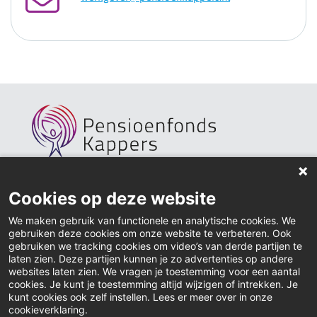
Home
Cookies op deze website
Actueel
We maken gebruik van functionele en analytische cookies. We
gebruiken deze cookies om onze website te verbeteren. Ook
Contact
gebruiken we tracking cookies om video’s van derde partijen te
laten zien. Deze partijen kunnen je zo advertenties op andere
websites laten zien. We vragen je toestemming voor een aantal
Downloads
cookies. Je kunt je toestemming altijd wijzigen of intrekken. Je
kunt cookies ook zelf instellen. Lees er meer over in onze
Inloggen
cookieverklaring.